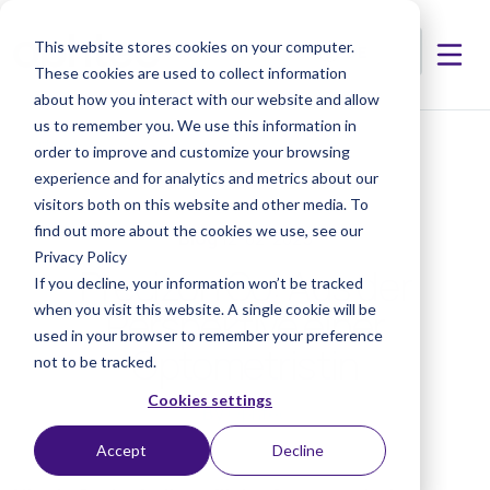
This website stores cookies on your computer.
These cookies are used to collect information
about how you interact with our website and allow
us to remember you. We use this information in
< Artikel
order to improve and customize your browsing
experience and for analytics and metrics about our
visitors both on this website and other media. To
find out more about the cookies we use, see our
Blog
12-02-2025
Privacy Policy
Precizon Go: Aus der
If you decline, your information won’t be tracked
Perspektive einer
when you visit this website. A single cookie will be
used in your browser to remember your preference
Optometristin
not to be tracked.
Cookies settings
By
Ophtec
Accept
Decline