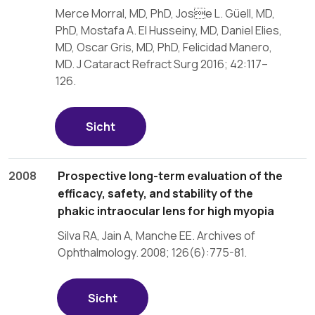
Merce Morral, MD, PhD, Jose L. Güell, MD,
PhD, Mostafa A. El Husseiny, MD, Daniel Elies,
MD, Oscar Gris, MD, PhD, Felicidad Manero,
MD. J Cataract Refract Surg 2016; 42:117–
126.
Sicht
2008
Prospective long-term evaluation of the
efficacy, safety, and stability of the
phakic intraocular lens for high myopia
Silva RA, Jain A, Manche EE. Archives of
Ophthalmology. 2008; 126(6):775-81.
Sicht