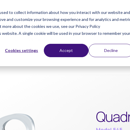
sed to collect information about how you interact with our website an
Veranstaltungen
Produkte
rove and customize your browsing experience and for analytics and metri
ut more about the cookies we use, see our Privacy Policy
is website. A single cookie will be used in your browser to remember you
Kontakt
Cookies settings
Accept
Decline
Quad
Model 545