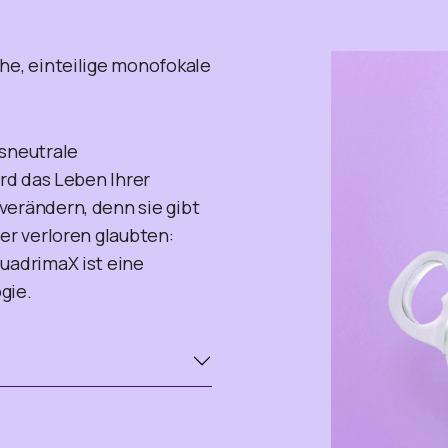
he, einteilige monofokale
nsneutrale
ird das Leben Ihrer
verändern, denn sie gibt
mer verloren glaubten:
uadrimaX ist eine
gie.