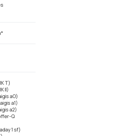
es
m*
RK T)
K II)
aigis aO)
aigis a1)
igis a2)
offer-Q
laday 1 sf)