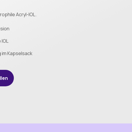
ophile Acryl-IOL.
ision
e IOL
g im Kapselsack
llen