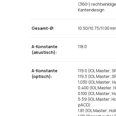
(360º) rechtwinklig
Kantendesign
Gesamt-Ø:
10.50/10.75/11.00 m
A-Konstante
118.0
(akustisch):
A-Konstante
119.0 (IOL Master; S
(optisch):
119.3 (IOL Master; SR
1.030 (IOL Master; H
0.400 (IOL Master; H
0.100 (IOL Master; Ha
5.59 (IOL Master; H
pACD)
1.81 (IOL Master; Hol