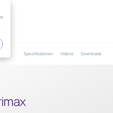
d
cs
r
Spezifikationen
Videos
Downloads
rimax