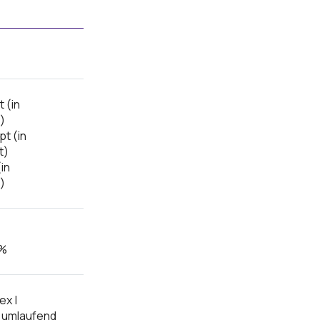
t (in
)
pt (in
t)
in
)
 %
ex |
| umlaufend