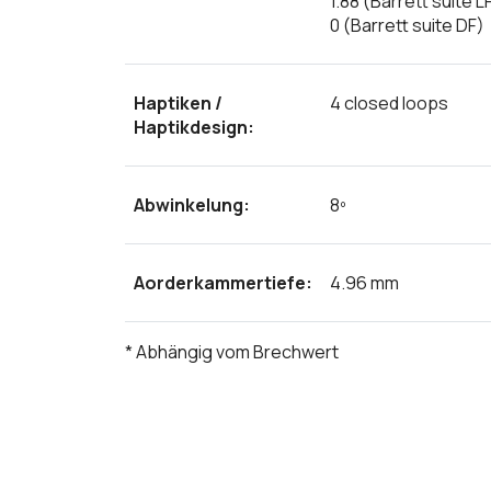
1.88 (Barrett suite L
0 (Barrett suite DF)
Haptiken /
4 closed loops
Haptikdesign:
Abwinkelung:
8º
Aorderkammertiefe:
4.96 mm
* Abhängig vom Brechwert