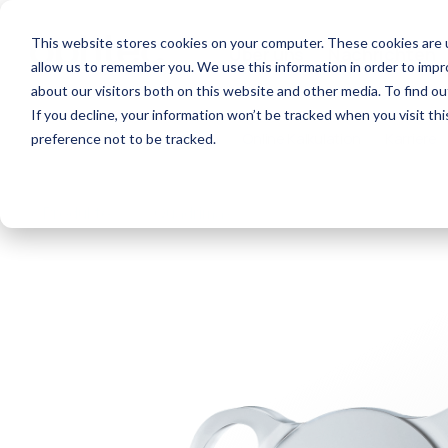
This website stores cookies on your computer. These cookies are u
Über uns
Nachrichten
allow us to remember you. We use this information in order to imp
about our visitors both on this website and other media. To find o
If you decline, your information won’t be tracked when you visit th
Patienten
Distributoren
Online Kalkulation
Karriere
preference not to be tracked.
< Produkte
< Quadrimax