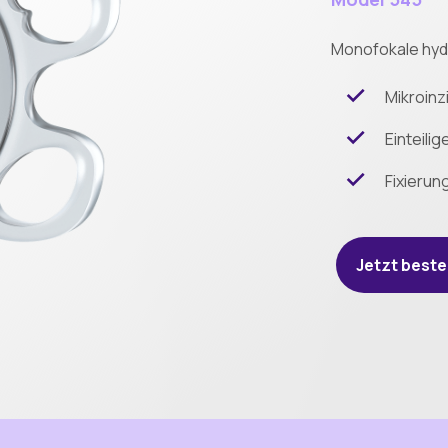
Monofokale hydr
Mikroinz
Einteilig
Fixierun
Jetzt beste