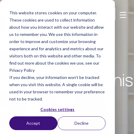
This website stores cookies on your computer.
These cookies are used to collect information
about how you interact with our website and allow
us to remember you. We use this information in
order to improve and customize your browsing
experience and for analytics and metrics about our
visitors both on this website and other media. To
find out more about the cookies we use, see our
Privacy Policy
Onze geschiedenis
If you decline, your information won’t be tracked
when you visit this website. A single cookie will be
used in your browser to remember your preference
not to be tracked.
4 decennia van intraoculaire
Cookies settings
oplossingen. En we blijven
doorgaan...
Accept
Decline