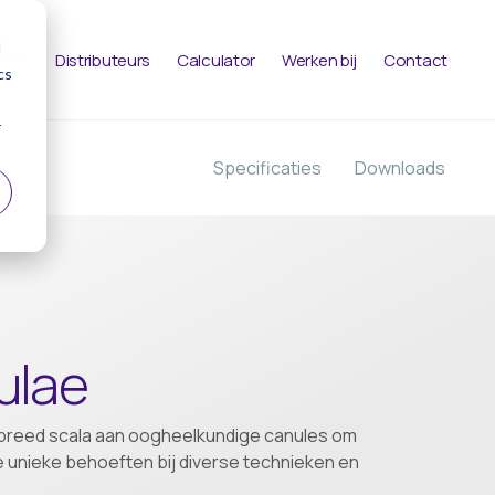
d
nten
Distributeurs
Calculator
Werken bij
Contact
cs
r
Specificaties
Downloads
ulae
breed scala aan oogheelkundige canules om
de unieke behoeften bij diverse technieken en