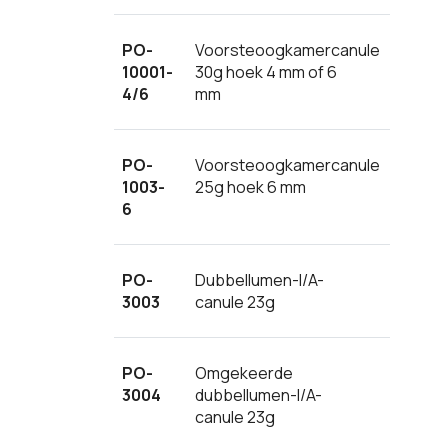
PO-
Voorsteoogkamercanule
10001-
30g hoek 4 mm of 6
4/6
mm
PO-
Voorsteoogkamercanule
1003-
25g hoek 6 mm
6
PO-
Dubbellumen-I/A-
3003
canule 23g
PO-
Omgekeerde
3004
dubbellumen-I/A-
canule 23g