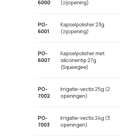
6000
(zijopening)
PO-
Kapselpolisher 23g
6001
(zijopening)
PO-
Kapselpolisher met
6007
siliconentip 27g
(Squeegee)
PO-
Irrigatie-vectis 25g (2
7002
openingen)
PO-
Irrigatie-vectis 24g (3
7003
openingen)