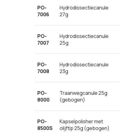
PO-
Hydrodissectiecanule
7006
27g
PO-
Hydrodissectiecanule
7007
25g
PO-
Hydrodissectiecanule
7008
23g
PO-
Traanwegcanule 25g
8000
(gebogen)
PO-
Kapselpolisher met
8500S
olijftip 25g (gebogen)