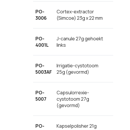
PO-
Cortex-extractor
3006
(Simcoe) 23g x 22 mm
PO-
J-canule 27g gehoekt
4001L
links
PO-
Irrigatie-cystotoom
5003AF
25g (gevormd)
PO-
Capsulorrexie-
5007
cystotoom 27g
(gevormd)
PO-
Kapselpolisher 21g