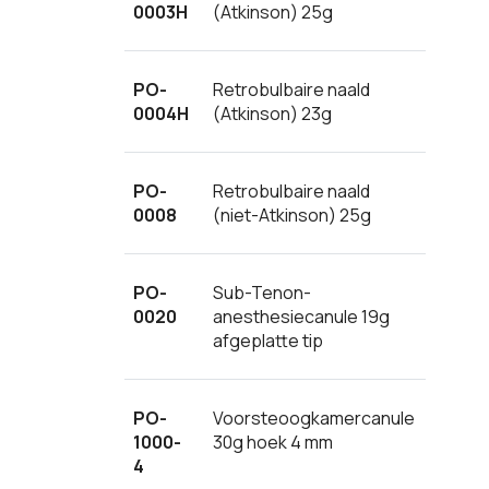
0003H
(Atkinson) 25g
PO-
Retrobulbaire naald
0004H
(Atkinson) 23g
PO-
Retrobulbaire naald
0008
(niet-Atkinson) 25g
PO-
Sub-Tenon-
0020
anesthesiecanule 19g
afgeplatte tip
PO-
Voorsteoogkamercanule
1000-
30g hoek 4 mm
4