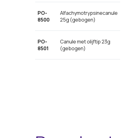
PO-
Alfachymotrypsinecanule
8500
25g (gebogen)
PO-
Canule met olijftip 23g
8501
(gebogen)