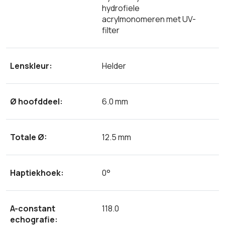
hydrofiele
acrylmonomeren met UV-
filter
Lenskleur:
Helder
Ø hoofddeel:
6.0 mm
Totale Ø:
12.5 mm
Haptiekhoek:
0°
A-constant
118.0
echografie: