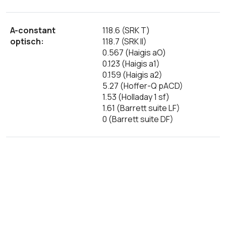
A-constant
118.6 (SRK T)
optisch:
118.7 (SRK II)
0.567 (Haigis aO)
0.123 (Haigis a1)
0.159 (Haigis a2)
5.27 (Hoffer-Q pACD)
1.53 (Holladay 1 sf)
1.61 (Barrett suite LF)
0 (Barrett suite DF)