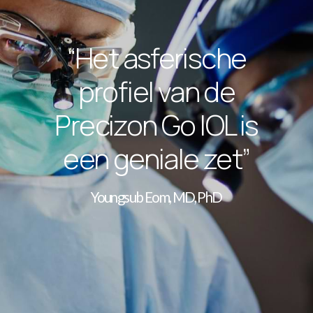
“Het asferische
profiel van de
Precizon Go IOL is
een geniale zet”
Youngsub Eom, MD, PhD