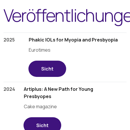
Veröffentlichung
2025
Phakic IOLs for Myopia and Presbyopia
Eurotimes
Sicht
2024
Artiplus: A New Path for Young
Presbyopes
Cake magazine
Sicht