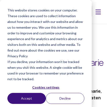
This website stores cookies on your computer.
These cookies are used to collect information
about how you interact with our website and allow
us to remember you. We use this information in
< Artikelen
order to improve and customize your browsing
experience and for analytics and metrics about our
visitors both on this website and other media. To
find out more about the cookies we use, see our
Interview
28-11-2023
Privacy Policy
Maak Kennis met Annemarie
If you decline, your information won’t be tracked
when you visit this website. A single cookie will be
By
Ophtec
used in your browser to remember your preference
not to be tracked.
Cookies settings
In dit interview zaten we samen met Annemarie,
Sales Office Assistant bij Ophtec, om te praten
Accept
Decline
over haar rol en ervaringen binnen de